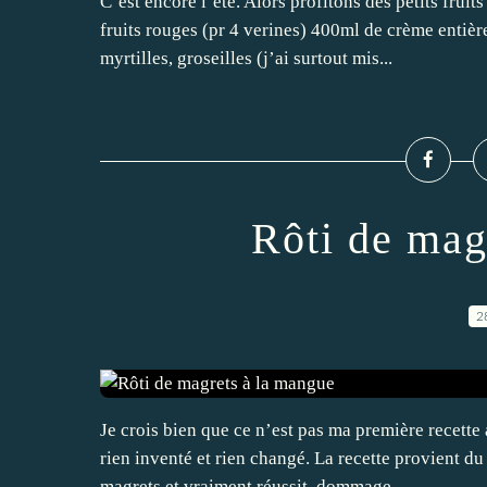
C’est encore l’été. Alors profitons des petits fru
fruits rouges (pr 4 verines) 400ml de crème entiè
myrtilles, groseilles (j’ai surtout mis...
Rôti de mag
2
Je crois bien que ce n’est pas ma première recette a
rien inventé et rien changé. La recette provient 
magrets et vraiment réussit, dommage...