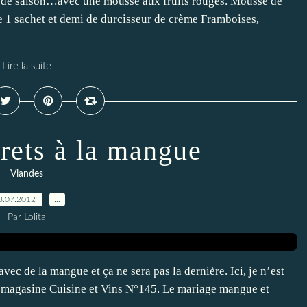
its de saison…avec une mousse aux fruits rouges. Mousse de
re 1 sachet et demi de durcisseur de crème Framboises,
Lire la suite
rets à la mangue
Viandes
8.07.2012
…
Par Lolita
vec de la mangue et ça ne sera pas la dernière. Ici, je n’est
du magasine Cuisine et Vins N°145. Le mariage mangue et