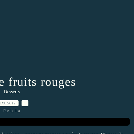
 fruits rouges
Desserts
1.08.2012
…
Par Lolita